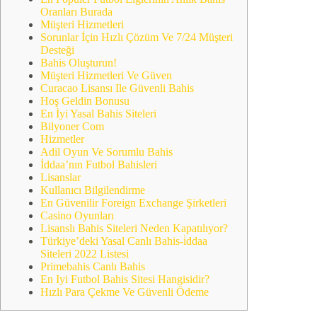
Oranları Burada
Müşteri Hizmetleri
Sorunlar İçin Hızlı Çözüm Ve 7/24 Müşteri
Desteği
Bahis Oluşturun!
Müşteri Hizmetleri Ve Güven
Curacao Lisansı Ile Güvenli Bahis
Hoş Geldin Bonusu
En İyi Yasal Bahis Siteleri
Bilyoner Com
Hizmetler
Adil Oyun Ve Sorumlu Bahis
İddaa’nın Futbol Bahisleri
Lisanslar
Kullanıcı Bilgilendirme
En Güvenilir Foreign Exchange Şirketleri
Casino Oyunları
Lisanslı Bahis Siteleri Neden Kapatılıyor?
Türkiye’deki Yasal Canlı Bahis-i̇ddaa
Siteleri 2022 Listesi
Primebahis Canlı Bahis
En Iyi Futbol Bahis Sitesi Hangisidir?
Hızlı Para Çekme Ve Güvenli Ödeme