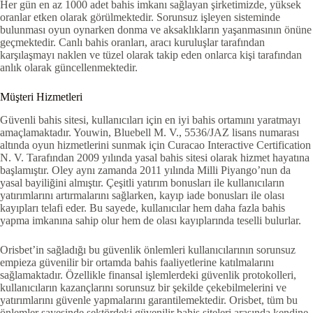
Her gün en az 1000 adet bahis imkanı sağlayan şirketimizde, yüksek
oranlar etken olarak görülmektedir. Sorunsuz işleyen sisteminde
bulunması oyun oynarken donma ve aksaklıkların yaşanmasının önüne
geçmektedir. Canlı bahis oranları, aracı kuruluşlar tarafından
karşılaşmayı naklen ve tüzel olarak takip eden onlarca kişi tarafından
anlık olarak güncellenmektedir.
Müşteri Hizmetleri
Güvenli bahis sitesi, kullanıcıları için en iyi bahis ortamını yaratmayı
amaçlamaktadır. Youwin, Bluebell M. V., 5536/JAZ lisans numarası
altında oyun hizmetlerini sunmak için Curacao Interactive Certification
N. V. Tarafından 2009 yılında yasal bahis sitesi olarak hizmet hayatına
başlamıştır. Oley aynı zamanda 2011 yılında Milli Piyango’nun da
yasal bayiliğini almıştır. Çeşitli yatırım bonusları ile kullanıcıların
yatırımlarını artırmalarını sağlarken, kayıp iade bonusları ile olası
kayıpları telafi eder. Bu sayede, kullanıcılar hem daha fazla bahis
yapma imkanına sahip olur hem de olası kayıplarında teselli bulurlar.
Orisbet’in sağladığı bu güvenlik önlemleri kullanıcılarının sorunsuz
empieza güvenilir bir ortamda bahis faaliyetlerine katılmalarını
sağlamaktadır. Özellikle finansal işlemlerdeki güvenlik protokolleri,
kullanıcıların kazançlarını sorunsuz bir şekilde çekebilmelerini ve
yatırımlarını güvenle yapmalarını garantilemektedir. Orisbet, tüm bu
önlemler sayesinde sektördeki güvenilir bahis siteleri arasında kendine