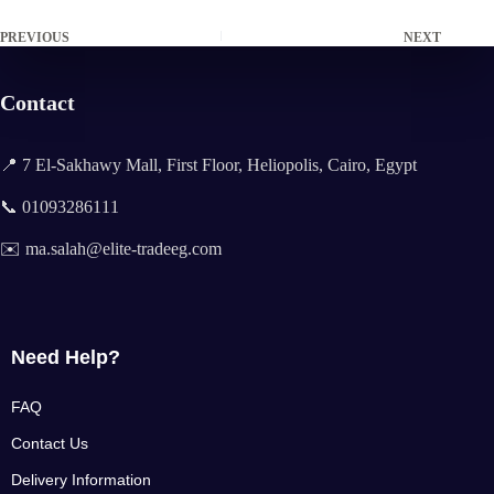
PREVIOUS
NEXT
Contact
📍 7 El-Sakhawy Mall, First Floor, Heliopolis, Cairo, Egypt
📞 01093286111
✉️ ma.salah@elite-tradeeg.com
Need Help?
FAQ
Contact Us
Delivery Information