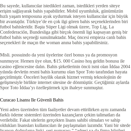
Bu sayede, kullanıcılar istedikleri zaman, istedikleri yerden siteye
erişim sağlayarak bahis yapabilirler. Mobil uyumluluk, günümüzün
hızlı yaşam temposuna ayak uydurmak isteyen kullanıcılar için büyük
bir avantajdır. Türkiye’de en çok ilgi gören bahis seçeneklerinden biri
futbol bahisleridir. Başta Süper Ligi olmak üzere, Top Lig, La
Confederación, Bundesliga gibi birçok önemli ligi kapsayan geniş bir
futbol bahis seçeneği sunulmaktadır. Maç öncesi empieza canlı bahis
seçenekleri ile maçın the woman anına bahis yapabilirsiniz.
Misli. possuindo da yeni üyelerine özel bonus ya da promosyon
sunmuyor. Hemen üye olun, ₺15. 000 Casino hoş geldin bonusu ile
casino eğlencesine dalın. Bahis şirketlerinin öncü ismi olan İddaa 2004
yılında devletin resmi bahis kurumu olan Spor Toto tarafından hayata
geçirilmiştir. Önceleri bayilik olarak hizmet vermiş teknolojinin de
gelişmesiyle birlikte internet sitesine de dönmüştür. Geçtiğimiz aylarda
Spor Toto İddaa’yı özelleştirmek için ihaleye sunmuştur.
Curacao Lisansı Ile Güvenli Bahis
Yeni adres üzerinden tüm faaliyetler devam ettirilirken aynı zamanda
farklı ödeme sistemleri üzerinden kazançların çekim talimatları da
verilebilir. Fakat sitelerin gerçekten lisans sahibi olmaları ve sahip
oldukları lisansları kullanıcıları ile paylaşmaları lazımdır. Yani bir sitede
lisansın doğrulama linki, seri numarası,” “adresi ya da firma bilgileri