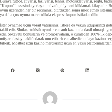
Buraya futbol, at yarışı, tazı yarışı, tennis, motosiklet yarışı, reqbi, 
“Kupon” hissəsində yerləşən müvafiq düyməni klikləmək kifayətdir. Beləl
oyun üzərindən hər bir seçiminizi bitirdikdən sonra mərc etmək istəsini
ya daha çox oyuna mərc etdikdə ekspress kupon istifadə edilir.
İstər oynamaq üçün vəsait yatırırsınız, istərsə də yekun uduşlarınızı g
təklif edir. Slotlar, stolüstü oyunlar və canlı kazino da daxil olmaqla
edir. Səxavətli bonusların və promosiyaların, o cümlədən 100% ilk depoz
müştəri dəstəyi təklif edərək onu etibarlı və cəlbedici onlayn kazino s
bilərik. Mostbet sizin kazino mərcləriniz üçün ən yaxşı platformalardan 