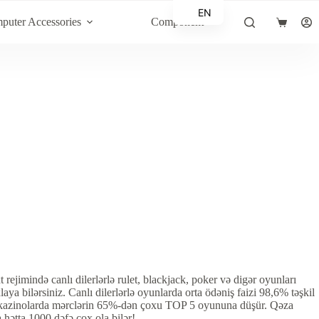
EN
puter Accessories
Component
Shopping
AR
cart
rejimində canlı dilerlərlə rulet, blackjack, poker və digər oyunları
aya bilərsiniz. Canlı dilerlərlə oyunlarda orta ödəniş faizi 98,6% təşkil
ən, kazinolarda mərclərin 65%-dən çoxu TOP 5 oyununa düşür. Qəza
hətta 1000 dəfə çox ola bilər!