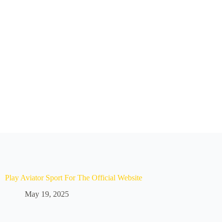
Play Aviator Sport For The Official Website
May 19, 2025