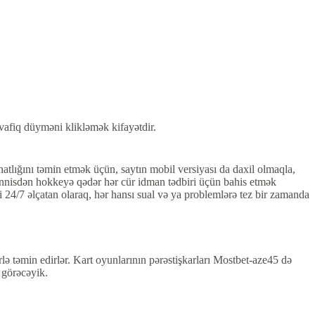
vafiq düyməni klikləmək kifayətdir.
hatlığını təmin etmək üçün, saytın mobil versiyası da daxil olmaqla,
tennisdən hokkeyə qədər hər cür idman tədbiri üçün bahis etmək
i 24/7 əlçatan olaraq, hər hansı sual və ya problemlərə tez bir zamanda
lə təmin edirlər. Kart oyunlarının pərəstişkarları Mostbet-aze45 də
 görəcəyik.