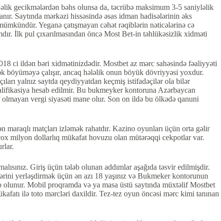
iyəlik gecikmələrdən bəhs olunsa da, təcrübə maksimum 3-5 saniyləlik
nır. Saytında mərkəzi hissəsində əsas idman hadisələrinin əks
ümkündür. Yeganə çatışmayan cəhət rəqiblərin nəticələrinə cə
ır. İlk pul çıxarılmasından öncə Most Bet-in təhlükəsizlik xidməti
18 ci ildən bəri xidmətinizdədir. Mostbet az mərc sahəsində fəaliyyəti
ək böyüməyə çalışır, ancaq hələlik onun böyük dövriyyəsi yoxdur.
arı yalnız saytda qeydiyyatdan keçmiş istifadəçilər ola bilər
kvalifikasiya hesab edilmir. Bu bukmeyker kontoruna Azərbaycan
f olmayan vergi siyasəti mane olur. Son on ildə bu ölkədə qanuni
n maraqlı matçları izləmək rahatdır. Kazino oyunları üçün orta gəlir
çox milyon dollarlıq mükafat hovuzu olan mütərəqqi cekpotlar var.
rlar.
lısınız. Giriş üçün tələb olunan addımlar aşağıda təsvir edilmişdir.
lərini yerləşdirmək üçün ən azı 18 yaşınız və Bukmeker kontorunun
b olunur. Mobil proqramda və ya masa üstü saytında müxtəlif Mostbet
afatı ilə toto mərcləri daxildir. Tez-tez oyun öncəsi mərc kimi tanınan